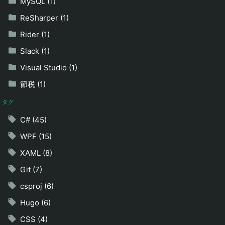
MySQL (1)
ReSharper (1)
Rider (1)
Slack (1)
Visual Studio (1)
節税 (1)
タグ
C# (45)
WPF (15)
XAML (8)
Git (7)
csproj (6)
Hugo (6)
CSS (4)