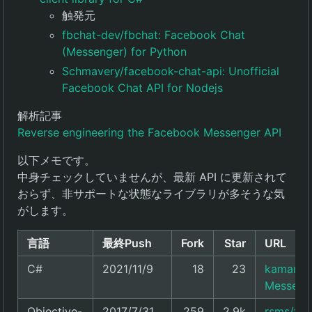
触発元
fbchat-dev/fbchat: Facebook Chat
(Messenger) for Python
Schmavery/facebook-chat-api: Unofficial
Facebook Chat API for Nodejs
解析記事
Reverse engineering the Facebook Messenger API
以下メモです。
中身チェックしていませんが、最新 API に更新されて
おらず、非サポートな状態なライブラリが多そうな気
がします。
言語
最終Push
Fork
Star
URL
C#
2021/11/9
18
23
kamarous
Messenge
Objective-
2017/7/31
259
2.9k
rsms/fb-