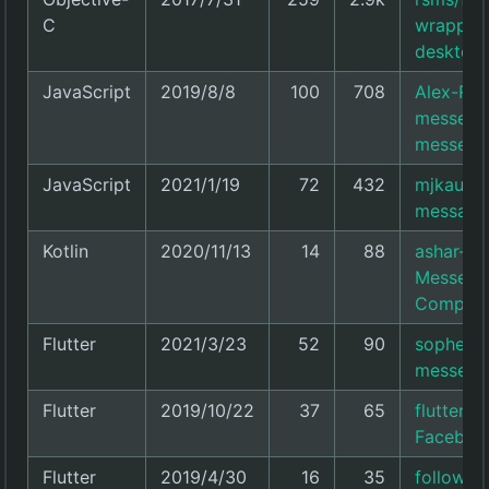
C
wrapping
desktop
JavaScript
2019/8/8
100
708
Alex-Ros
messenge
messeng
JavaScript
2021/1/19
72
432
mjkaufer
messagi
Kotlin
2020/11/13
14
88
ashar-7/
Messenge
Compos
Flutter
2021/3/23
52
90
sopheam
messenge
Flutter
2019/10/22
37
65
flutterfo
Faceboo
Flutter
2019/4/30
16
35
follow2v