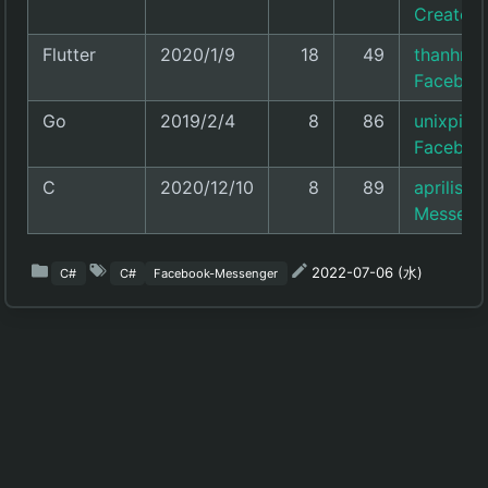
Created 
Flutter
2020/1/9
18
49
thanhnam
Facebook
Go
2019/2/4
8
86
unixpick
Faceboo
C
2020/12/10
8
89
aprilis/
Messenge
2022-07-06 (水)
C#
C#
Facebook-Messenger