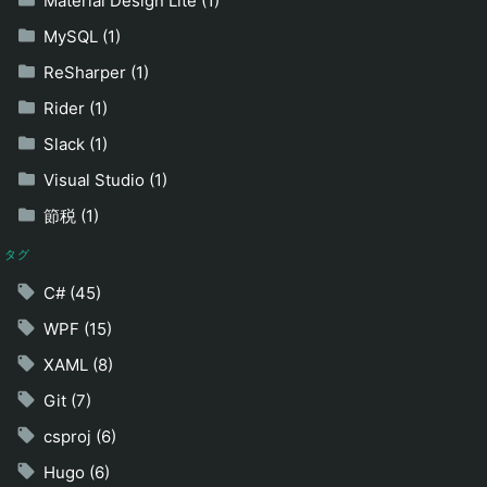
Material Design Lite (1)
MySQL (1)
ReSharper (1)
Rider (1)
Slack (1)
Visual Studio (1)
節税 (1)
タグ
C# (45)
WPF (15)
XAML (8)
Git (7)
csproj (6)
Hugo (6)