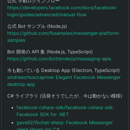
公式 手動ログインフロー
https://developers.facebook.com/docs/facebook-
login/guides/advanced/manual-flow
公式 Bot サンプル (Node.js)
https://github.com/fbsamples/messenger-platform-
samples
Bot 開発の API 集 (Node.js, TypeScript)
https://github.com/bottenderjs/messaging-apis
今も動いている Desktop App (Electron, TypeScript)
sindresorhus/caprine: Elegant Facebook Messenger
desktop app
C# ライブラリ (活発そうでしたが、今は動かない模様)
facebook-csharp-sdk/facebook-csharp-sdk:
Facebook SDK for .NET
gave92/fbchat-sharp: Facebook Messenger
client library for C#